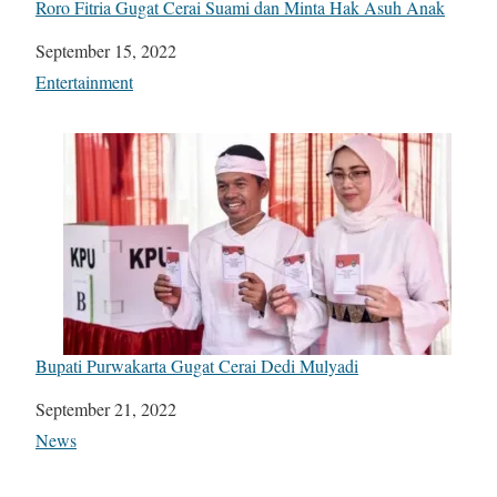
Roro Fitria Gugat Cerai Suami dan Minta Hak Asuh Anak
Date
September 15, 2022
In relation to
Entertainment
Bupati Purwakarta Gugat Cerai Dedi Mulyadi
Date
September 21, 2022
In relation to
News