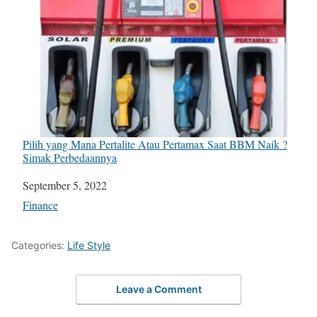
Pilih yang Mana Pertalite Atau Pertamax Saat BBM Naik ?
Simak Perbedaannya
Date
September 5, 2022
In relation to
Finance
Categories:
Life Style
Leave a Comment