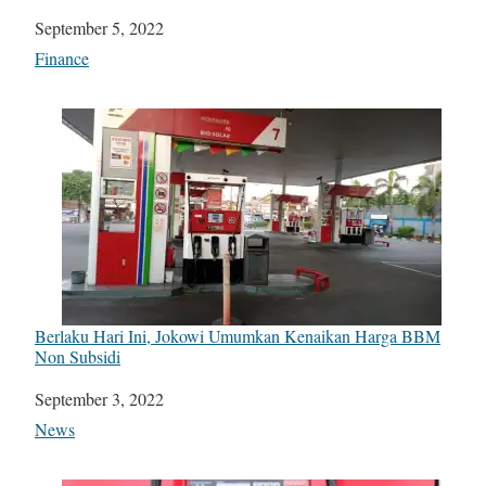
Date
September 5, 2022
In relation to
Finance
Berlaku Hari Ini, Jokowi Umumkan Kenaikan Harga BBM
Non Subsidi
Date
September 3, 2022
In relation to
News