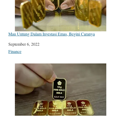
Mau Untung Dalam Investasi Emas, Begini Caranya
Date
September 6, 2022
In relation to
Finance