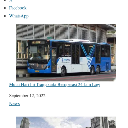
Facebook
WhatsApp
Mulai Hari Ini Tranjakarta Beroperasi 24 Jam Lagi
Date
September 12, 2022
In relation to
News