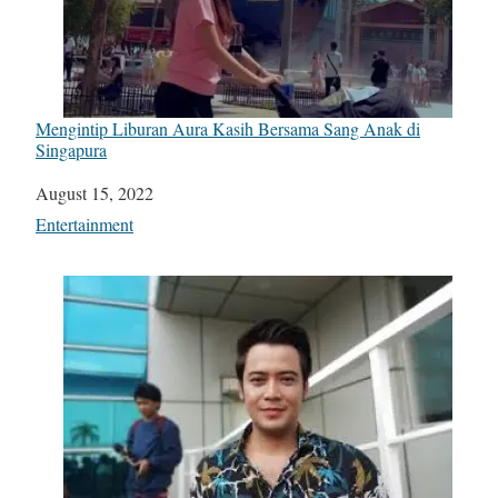
Mengintip Liburan Aura Kasih Bersama Sang Anak di
Singapura
Date
August 15, 2022
In relation to
Entertainment