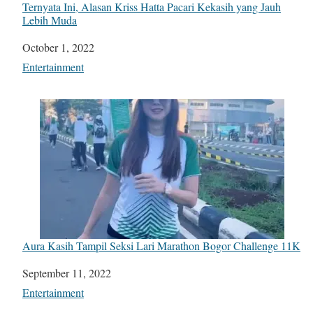
Ternyata Ini, Alasan Kriss Hatta Pacari Kekasih yang Jauh
Lebih Muda
Date
October 1, 2022
In relation to
Entertainment
Aura Kasih Tampil Seksi Lari Marathon Bogor Challenge 11K
Date
September 11, 2022
In relation to
Entertainment