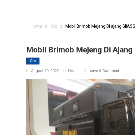
Home
Oto
Mobil Brimob Mejeng Di ajang GIIASS
Mobil Brimob Mejeng Di Ajang 
Oto
On
August 19, 2022
Hdr
Leave A Comment
Mobil
Brimob
Mejeng
Di
Ajang
GIIASS
2022,
Kok
Bisa