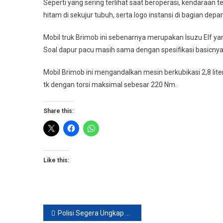
Seperti yang sering terlihat saat beroperasi, kendaraan
hitam di sekujur tubuh, serta logo instansi di bagian depa
Mobil truk Brimob ini sebenarnya merupakan Isuzu Elf y
Soal dapur pacu masih sama dengan spesifikasi basicnya
Mobil Brimob ini mengandalkan mesin berkubikasi 2,8 li
tk dengan torsi maksimal sebesar 220 Nm.
Share this:
Like this:
Post
Polisi Segera Ungkap Status Hukum Putri Candrawathi Istri Fredy Sambo