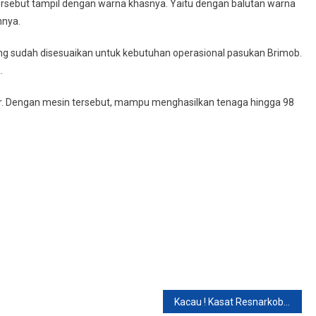
 tersebut tampil dengan warna khasnya. Yaitu dengan balutan warna
nnya.
ang sudah disesuaikan untuk kebutuhan operasional pasukan Brimob.
.
ter. Dengan mesin tersebut, mampu menghasilkan tenaga hingga 98
Kacau ! Kasat Resnarkoba Polres Karawang Pengedar Sekaligus Pengguna Sabu-Sabu