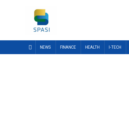
Skip
to
content
NEWS
FINANCE
HEALTH
I-TECH