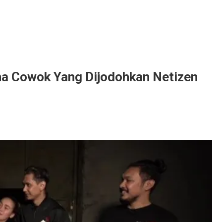
a Cowok Yang Dijodohkan Netizen
enal
k
u
ana
ok
dohkan
en