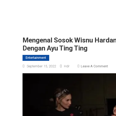
Mengenal Sosok Wisnu Hardan
Dengan Ayu Ting Ting
Entertainment
On
September 15, 2022
Hdr
Leave A Comment
Meng
Soso
Wisn
Hard
Cow
Yang
Dijo
Netiz