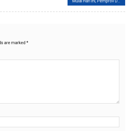
Mulai Hari Ini, Pemprov DKI Hapus Sanksi Administrasi Kendaraan Bermotor 2022
lds are marked
*