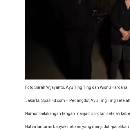
Deng
Ayu
Ting
Ting
Foto Sarah Wijayanto, Ayu Ting Ting dan Wisnu Hardana
Jakarta, Spasi-id.com – Pedangdut Ayu Ting Ting setelah 
Namun belakangan tengah menjadi sorotan setelah keb
Hal ini lantaran banyak netizen yang menjodoh-jodohkan