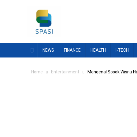
Skip
to
content
NEWS
FINANCE
HEALTH
I-TECH
Home
Entertainment
Mengenal Sosok Wisnu Ha