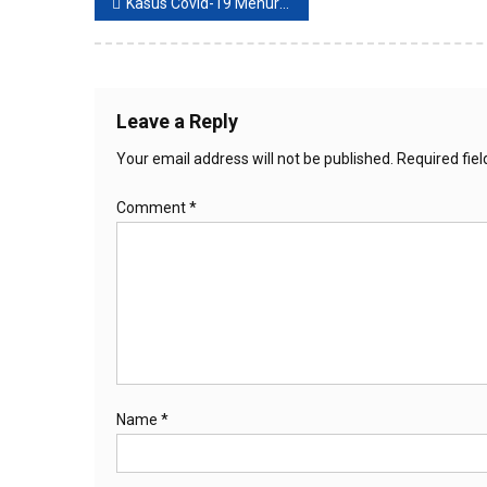
Post
Kasus Covid-19 Menurun, WHO Memprediksi Akhir Pandemi Sudah Dekat
navigation
Leave a Reply
Your email address will not be published.
Required fie
Comment
*
Name
*