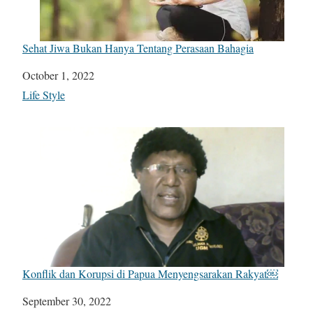
Sehat Jiwa Bukan Hanya Tentang Perasaan Bahagia
Date
October 1, 2022
In relation to
Life Style
Konflik dan Korupsi di Papua Menyengsarakan Rakyat￼
Date
September 30, 2022