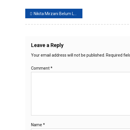
Post
Nikita Mirzani Belum Lemah, Dilaporkan ke Polisi Malah Balik Lapor
navigation
Leave a Reply
Your email address will not be published.
Required fie
Comment
*
Name
*