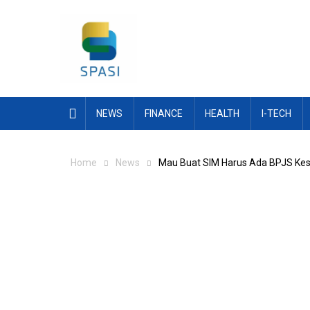
Skip
to
content
NEWS
FINANCE
HEALTH
I-TECH
Home
News
Mau Buat SIM Harus Ada BPJS Kese