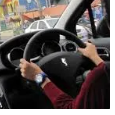
asan
tas