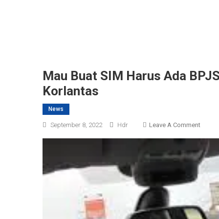
Mau Buat SIM Harus Ada BPJS 
Korlantas
News
On
September 8, 2022
Hdr
Leave A Comment
Mau
Buat
SIM
Harus
Ada
BPJS
Keseha
Begini