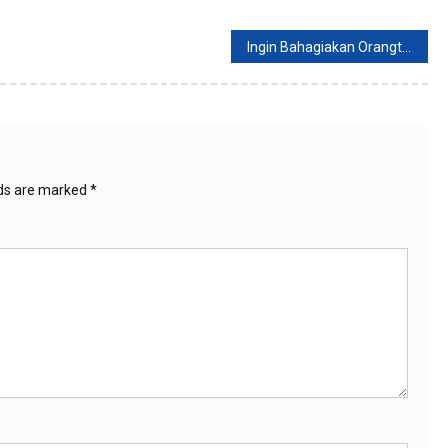
Ingin Bahagiakan Orangtua, Cukup Lakukan 3 Hal Ini
lds are marked
*