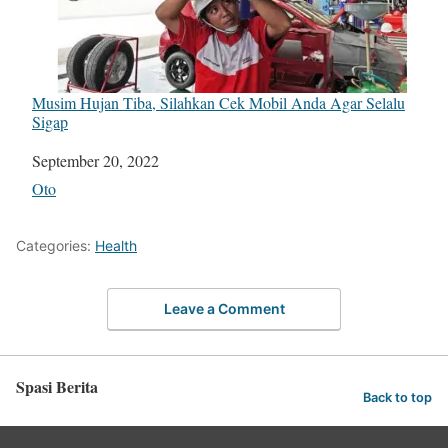
Musim Hujan Tiba, Silahkan Cek Mobil Anda Agar Selalu
Sigap
Date
September 20, 2022
In relation to
Oto
Categories:
Health
Leave a Comment
Spasi Berita
Back to top