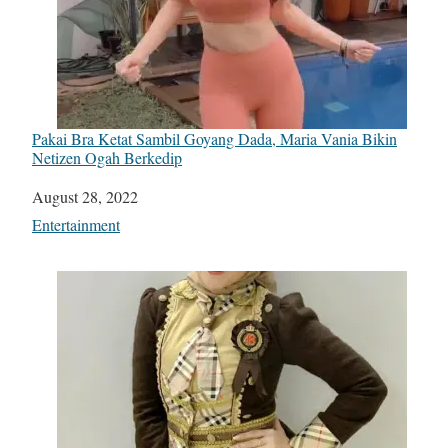
Pakai Bra Ketat Sambil Goyang Dada, Maria Vania Bikin
Netizen Ogah Berkedip
Date
August 28, 2022
In relation to
Entertainment