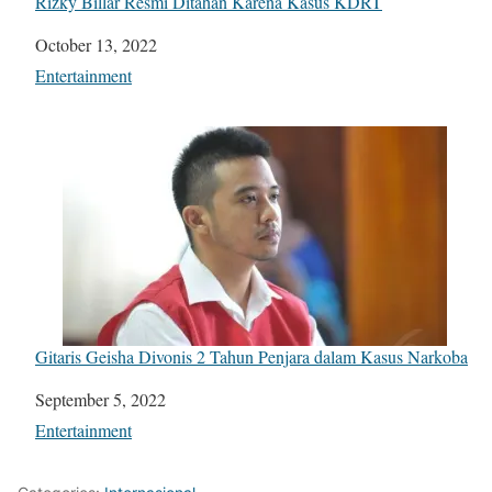
Rizky Billar Resmi Ditahan Karena Kasus KDRT
Date
October 13, 2022
In relation to
Entertainment
Gitaris Geisha Divonis 2 Tahun Penjara dalam Kasus Narkoba
Date
September 5, 2022
In relation to
Entertainment