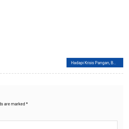
Hadapi Krisis Pangan, BMKG Gencarkan SLI
lds are marked
*