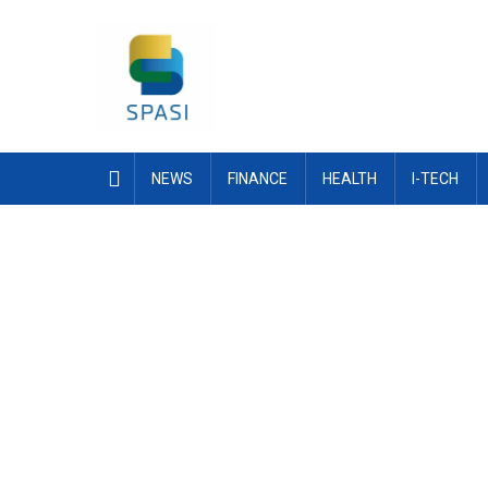
Skip
to
content
NEWS
FINANCE
HEALTH
I-TECH