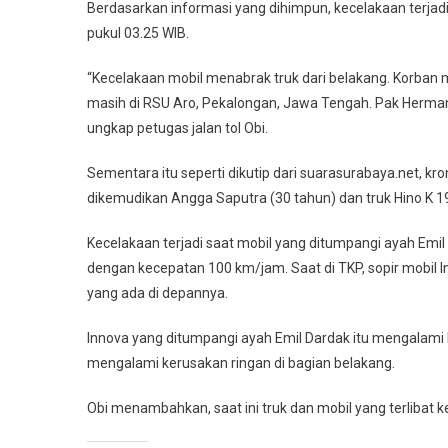
Berdasarkan informasi yang dihimpun, kecelakaan terjad
pukul 03.25 WIB.
“Kecelakaan mobil menabrak truk dari belakang. Korban
masih di RSU Aro, Pekalongan, Jawa Tengah. Pak Hermanto
ungkap petugas jalan tol Obi.
Sementara itu seperti dikutip dari suarasurabaya.net, k
dikemudikan Angga Saputra (30 tahun) dan truk Hino K 19
Kecelakaan terjadi saat mobil yang ditumpangi ayah Emi
dengan kecepatan 100 km/jam. Saat di TKP, sopir mobil
yang ada di depannya.
Innova yang ditumpangi ayah Emil Dardak itu mengalami 
mengalami kerusakan ringan di bagian belakang.
Obi menambahkan, saat ini truk dan mobil yang terlibat