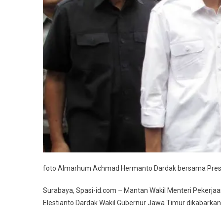
Akibat
Kecelak
Di
Tol
Pemalan
foto Almarhum Achmad Hermanto Dardak bersama Pres
Surabaya, Spasi-id.com – Mantan Wakil Menteri Pekerj
Elestianto Dardak Wakil Gubernur Jawa Timur dikabarkan