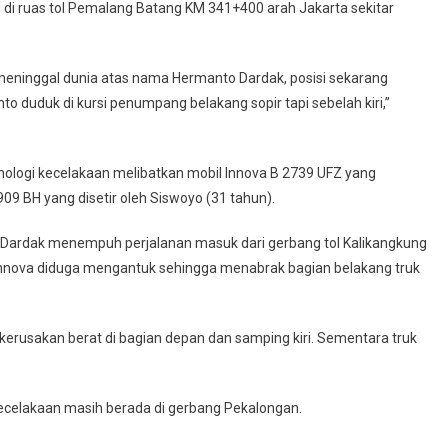
i di ruas tol Pemalang Batang KM 341+400 arah Jakarta sekitar
 meninggal dunia atas nama Hermanto Dardak, posisi sekarang
 duduk di kursi penumpang belakang sopir tapi sebelah kiri,”
ronologi kecelakaan melibatkan mobil Innova B 2739 UFZ yang
09 BH yang disetir oleh Siswoyo (31 tahun).
l Dardak menempuh perjalanan masuk dari gerbang tol Kalikangkung
 Innova diduga mengantuk sehingga menabrak bagian belakang truk
kerusakan berat di bagian depan dan samping kiri. Sementara truk
 kecelakaan masih berada di gerbang Pekalongan.