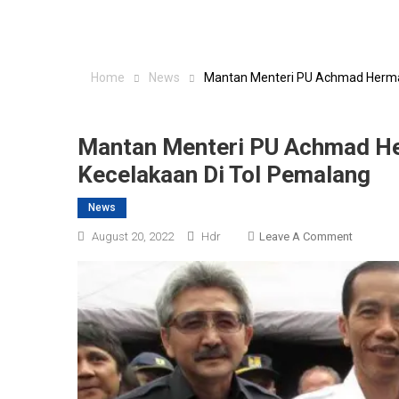
Home
News
Mantan Menteri PU Achmad Herman
Mantan Menteri PU Achmad He
Kecelakaan Di Tol Pemalang
News
On
August 20, 2022
Hdr
Leave A Comment
Mantan
Menteri
PU
Achmad
Hermant
Dardak
Meningg