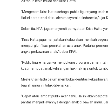
20 tahun lebih muda dari Kriss Hatta.
“Mengecam Kriss Hatta sebagai public figure yang tela
Hal ini berpotensi ditiru oleh masyarakat Indonesia,” uj
Selain itu, KPAI juga menyoroti pernyataan Kriss Hatta ya
“Kriss Hatta juga menyatakan kalau akan menikah segera 
menjadi glorifikasi pernikahan usia anak. Padahal peme
angka perkawinan anak,” beber KPAI.
“Public figure harusnya mendukung program pemerintah 
kuat membuat anak kehilangan hak-hak nya untuk tumbuh
Meski Kriss Hatta belum membuka identitas kekasihnya t
bawah umur ini tidak dibenarkan.
“Cepat atau lambat publik akan tahu. Hal ini akan berpoten
pantas menjadi ayahnya dengan anak di bawah umur. Janga