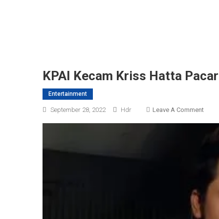
KPAI Kecam Kriss Hatta Pacar
Entertainment
On
September 28, 2022
Hdr
Leave A Comment
KPAI
Keca
Kriss
Hatta
Pacar
Anak
Beru
14
Tahu