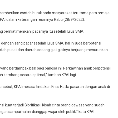
h memberikan contoh buruk pada masyarakat terutama para remaja.
ar KPAI dalam keterangan resminya Rabu (28/9/2022).
ng berniat menikahi pacarnya itu setelah lulus SMA.
dengan sang pacar setelah lulus SMA, hal ini juga berpotensi
rintah pusat dan daerah sedang giat giatnya berjuang menurunkan
yang berdampak baik bagi bangsa ini. Perkawinan anak berpotensi
 kembang secara optimal,” tambah KPAI lagi.
ersebut, KPAI merasa tindakan Kriss Hatta pacaran dengan anak di
si kuat terjadi Glorifikasi. Kisah cinta orang dewasa yang sudah
n sampai hal ini dianggap wajar oleh publik,” kata KPAI.