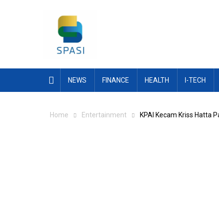
Skip
to
content
NEWS
FINANCE
HEALTH
I-TECH
Home
Entertainment
KPAI Kecam Kriss Hatta 