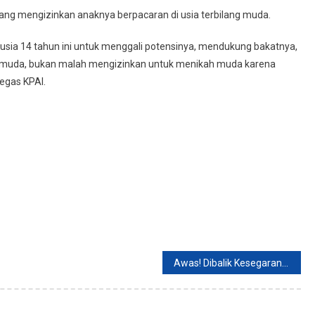
a yang mengizinkan anaknya berpacaran di usia terbilang muda.
sia 14 tahun ini untuk menggali potensinya, mendukung bakatnya,
sa muda, bukan malah mengizinkan untuk menikah muda karena
tegas KPAI.
Awas! Dibalik Kesegaran Es Teh Manis Terdapat Resiko Bahaya Kesehatan