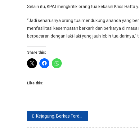
Selain itu, KPAI mengkritik orang tua kekasih Kriss Hatt
“Jadi seharusnya orang tua mendukung ananda yang beru
menfasilitasi kesempatan berkarir dan berkarya di ma
berpacaran dengan laki-laki yang jauh lebih tua darinya,” 
Share this:
Like this:
Post
Kejagung: Berkas Ferdy Sambo Telah Lengkap
navigation