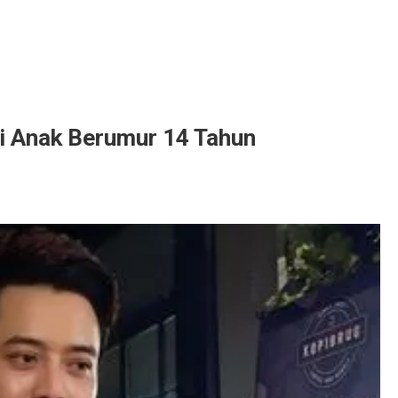
i Anak Berumur 14 Tahun
m
i
mur
n