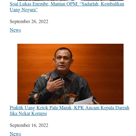
Soal Lukas Enembe, Mantan OPM: “Sadarlah, Kembalikan
Uang Negara”
Date
September 26, 2022
In relation to
News
Praktik Uang Ketok Palu Marak, KPK Ancam Kepala Daerah
Jika Nekat Korupsi
Date
September 16, 2022
In relation to
News