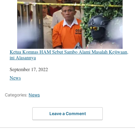
Ketua Komnas HAM Sebut Sambo Alami Masalah Kejiwaan,
ini Alasannya
Date
September 17, 2022
In relation to
News
Categories:
News
Leave a Comment