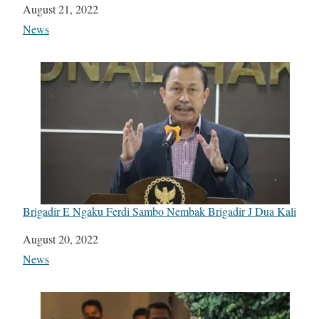
Date
August 21, 2022
In relation to
News
Brigadir E Ngaku Ferdi Sambo Nembak Brigadir J Dua Kali
Date
August 20, 2022
In relation to
News