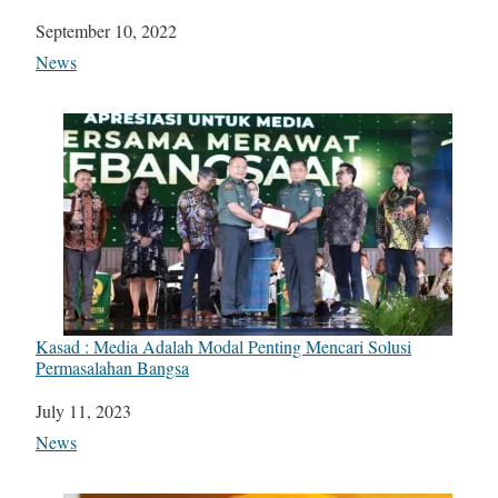
Date
September 10, 2022
In relation to
News
Kasad : Media Adalah Modal Penting Mencari Solusi
Permasalahan Bangsa
Date
July 11, 2023
In relation to
News