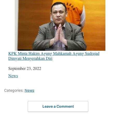
KPK Minta Hakim Agung Mahkamah Agung Sudrajad
Dimyati Menyerahkan Diri
Date
September 23, 2022
In relation to
News
Categories:
News
Leave a Comment