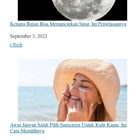
Kenapa Bulan Bisa Memancarkan Sinar, Ini Penjelasannya
Date
September 3, 2022
In relation to
i-Tech
Awas Jangan Salah Pilih Sunscreen Untuk Kulit Kamu, Ini
Cara Memilihnya