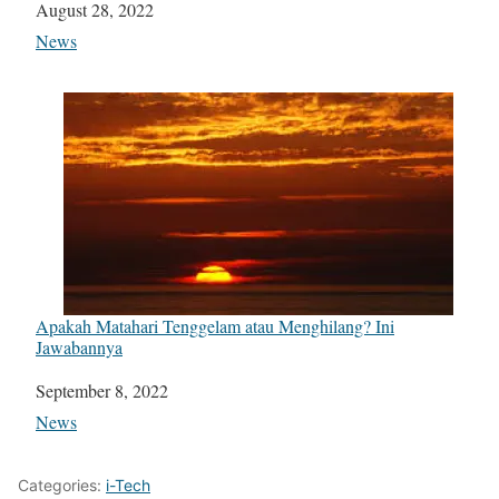
Date
August 28, 2022
In relation to
News
Apakah Matahari Tenggelam atau Menghilang? Ini
Jawabannya
Date
September 8, 2022
In relation to
News
Categories:
i-Tech