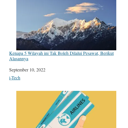
Kenapa 5 Wilayah ini Tak Boleh Dilalui Pesawat, Berikut
Alasannya
Date
September 10, 2022
In relation to
i-Tech