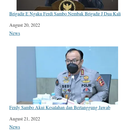
Brigadir E Ngaku Ferdi Sambo Nembak Brigadir J Dua Kali
Date
August 20, 2022
In relation to
News
Ferdy Sambo Akui Kesalahan dan Bertanggung Jawab
Date
August 21, 2022
In relation to
News