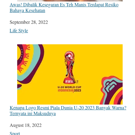
Awas! Dibalik Kesegaran Es Teh Manis Terdapat Resiko
Bahaya Kesehatan
Date
September 28, 2022
In relation to
Life Style
Kenapa Logo Resmi Piala Dunia U-20 2023 Banyak Warna?
Ternyata ini Maksudnya
Date
August 18, 2022
In relation to
Sport