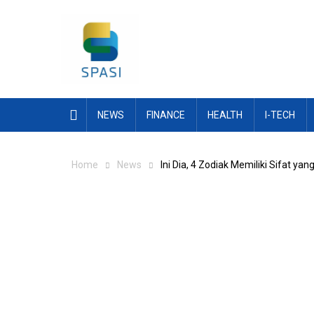
Skip
to
content
NEWS
FINANCE
HEALTH
I-TECH
Home
News
Ini Dia, 4 Zodiak Memiliki Sifat y