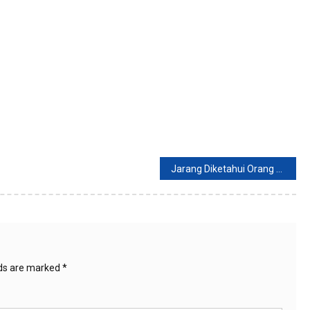
Jarang Diketahui Orang Banyak, Begini 5 Rasa Vagina yang Perlu Diketahui
lds are marked
*