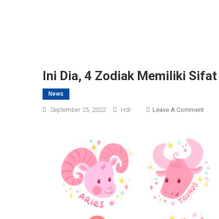
Ini Dia, 4 Zodiak Memiliki Sif
News
On
September 25, 2022
Hdr
Leave A Comment
Ini
Dia,
4
Zodi
Memil
Sifat
Yang
Peka
Dan