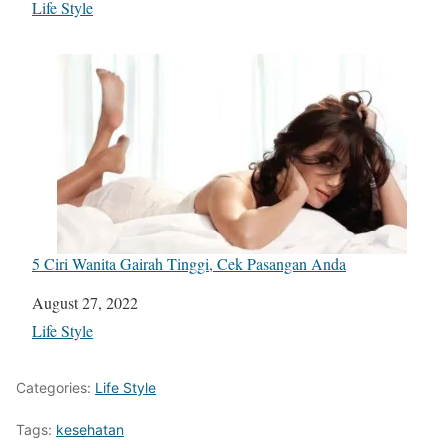
In relation to
Life Style
5 Ciri Wanita Gairah Tinggi, Cek Pasangan Anda
Date
August 27, 2022
In relation to
Life Style
Categories:
Life Style
Tags:
kesehatan