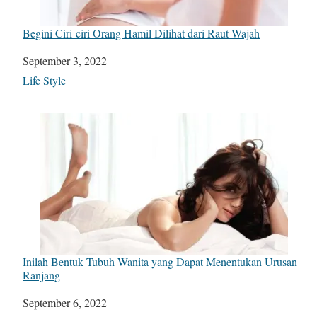
Begini Ciri-ciri Orang Hamil Dilihat dari Raut Wajah
Date
September 3, 2022
In relation to
Life Style
Inilah Bentuk Tubuh Wanita yang Dapat Menentukan Urusan
Ranjang
Date
September 6, 2022