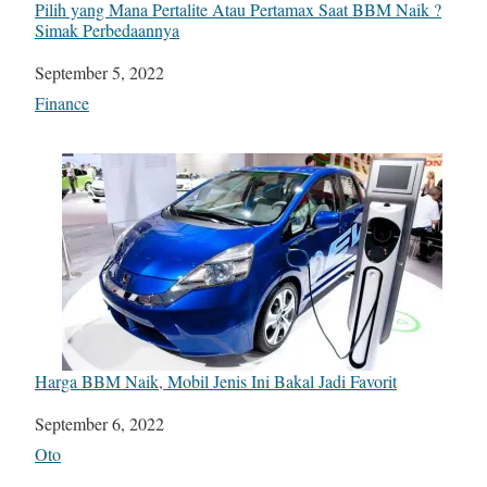
Pilih yang Mana Pertalite Atau Pertamax Saat BBM Naik ?
Simak Perbedaannya
Date
September 5, 2022
In relation to
Finance
Harga BBM Naik, Mobil Jenis Ini Bakal Jadi Favorit
Date
September 6, 2022
In relation to
Oto