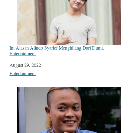
Ini Alasan Alindo Syarief Menghilang Dari Dunia
Entertainment
Date
August 29, 2022
In relation to
Entertainment