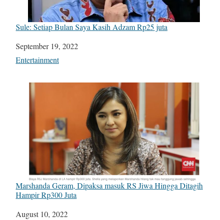
Sule: Setiap Bulan Saya Kasih Adzam Rp25 juta
Date
September 19, 2022
In relation to
Entertainment
Marshanda Geram, Dipaksa masuk RS Jiwa Hingga Ditagih
Hampir Rp300 Juta
Date
August 10, 2022