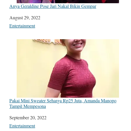
Anya Geraldine Pose Jari Nakal Bikin Gempar
Date
August 29, 2022
In relation to
Entertainment
Pakai Mini Sweater Seharga Rp25 Juta, Amanda Manopo
Tampil Mempesona
Date
September 20, 2022
In relation to
Entertainment