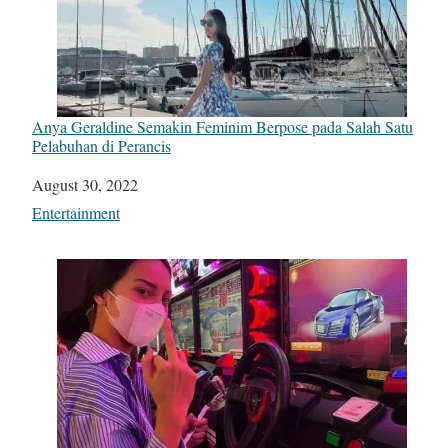
Anya Geraldine Semakin Feminim Berpose pada Salah Satu
Pelabuhan di Perancis
Date
August 30, 2022
In relation to
Entertainment