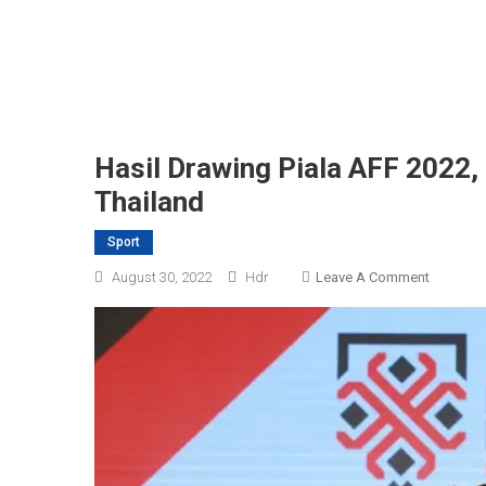
Hasil Drawing Piala AFF 2022,
Thailand
Sport
On
August 30, 2022
Hdr
Leave A Comment
Hasil
Drawing
Piala
AFF
2022,
Indonesi
Di
Grup