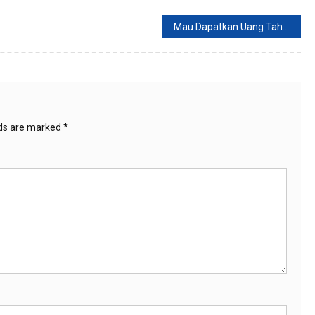
Mau Dapatkan Uang Tahun Emisi 2022, Begini Caranya
lds are marked
*