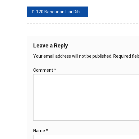
Post
120 Bangunan Liar Dibongkar PT KAI di kawasan Gunung Antang Matraman
navigation
Leave a Reply
Your email address will not be published.
Required fie
Comment
*
Name
*