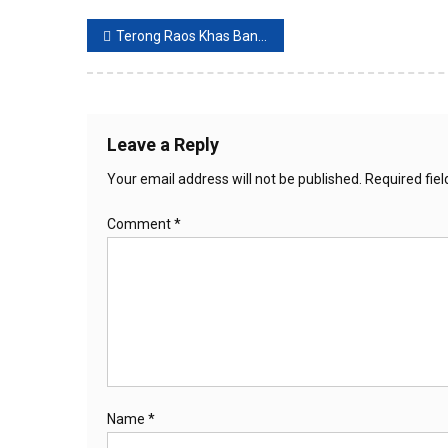
Post
Terong Raos Khas Bandung Sepertinya Enak Buat Menu Makan Siang, ini Resepnya
navigation
Leave a Reply
Your email address will not be published.
Required fie
Comment
*
Name
*