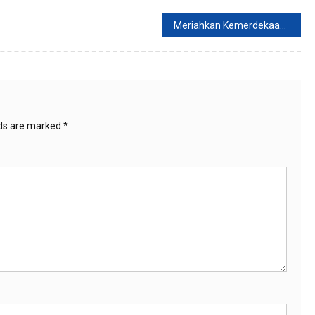
Meriahkan Kemerdekaan Ke-77 RI, ini Promo Menarik Bagi Pelajar dan Mahasiswa
lds are marked
*