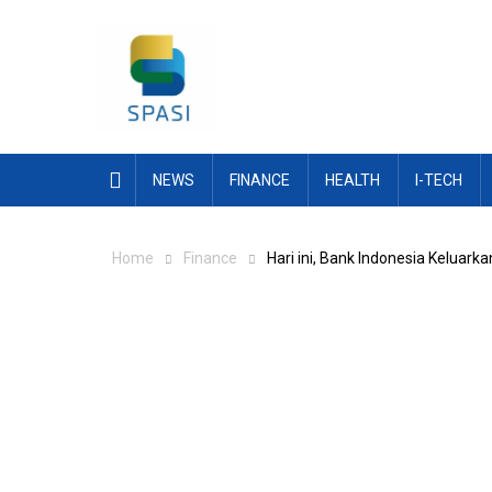
Skip
to
content
NEWS
FINANCE
HEALTH
I-TECH
Home
Finance
Hari ini, Bank Indonesia Keluar