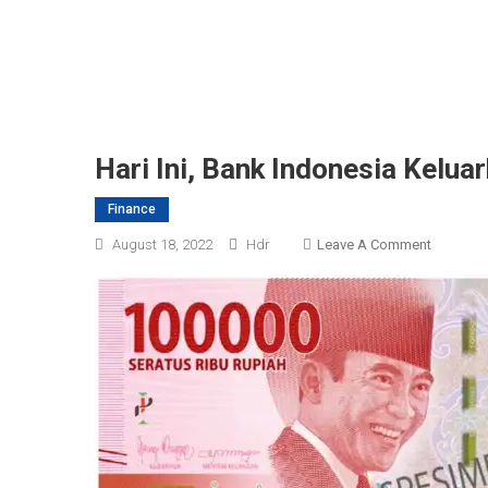
Hari Ini, Bank Indonesia Kelu
Finance
On
August 18, 2022
Hdr
Leave A Comment
Hari
Ini,
Bank
Indonesi
Keluarka
Uang
Kertas
Tahun
Emisi