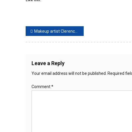
Post
Makeup artist Clerence Victoria: Keluarga Ahok Sangat Bahagia
navigation
Leave a Reply
Your email address will not be published.
Required fie
Comment
*