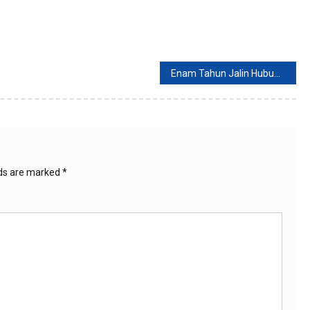
Enam Tahun Jalin Hubungan, Al Ghazali dan Alyssa Daguise Dikabarkan Putus
lds are marked
*