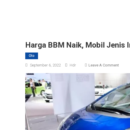
Harga BBM Naik, Mobil Jenis In
Oto
On
September 6, 2022
Hdr
Leave A Comment
Harga
BBM
Naik,
Mobil
Jenis
Ini
Bakal
Jadi
Favorit