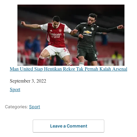
Man United Siap Hentikan Rekor Tak Pernah Kalah Arsenal
Date
September 3, 2022
In relation to
Sport
Categories:
Sport
Leave a Comment