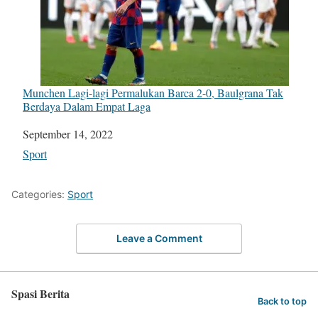
Munchen Lagi-lagi Permalukan Barca 2-0, Baulgrana Tak
Berdaya Dalam Empat Laga
Date
September 14, 2022
In relation to
Sport
Categories:
Sport
Leave a Comment
Spasi Berita
Back to top