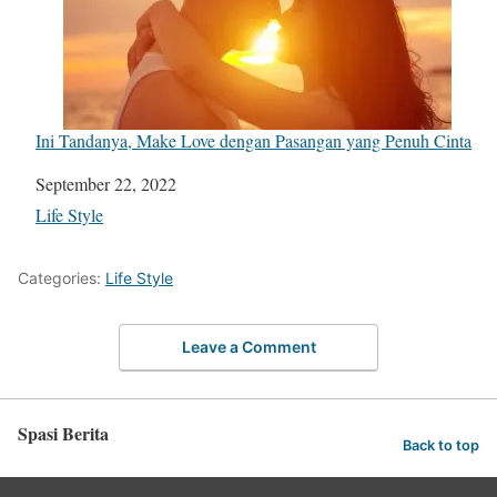
Ini Tandanya, Make Love dengan Pasangan yang Penuh Cinta
Date
September 22, 2022
In relation to
Life Style
Categories:
Life Style
Leave a Comment
Spasi Berita
Back to top