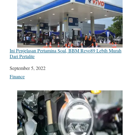
Ini Penjelasan Pertamina Soal, BBM Revo89 Lebih Murah
Dari Pertalite
Date
September 5, 2022
In relation to
Finance