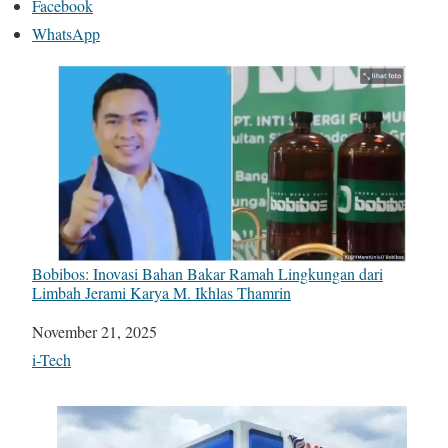
Facebook
WhatsApp
Bobibos: Inovasi Bahan Bakar Ramah Lingkungan dari
Limbah Jerami Karya M. Ikhlas Thamrin
Date
November 21, 2025
In relation to
i-Tech