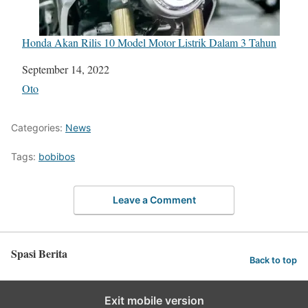
Honda Akan Rilis 10 Model Motor Listrik Dalam 3 Tahun
Date
September 14, 2022
In relation to
Oto
Categories:
News
Tags:
bobibos
Leave a Comment
Spasi Berita
Back to top
Exit mobile version