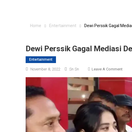
Home
Entertainment
Dewi Perssik Gagal Medi
Dewi Perssik Gagal Mediasi D
Entertainment
On
November 8, 2022
Sn Sn
Leave A Comment
Dewi
Perss
Gaga
Media
Deng
Terla
Yang
Meng