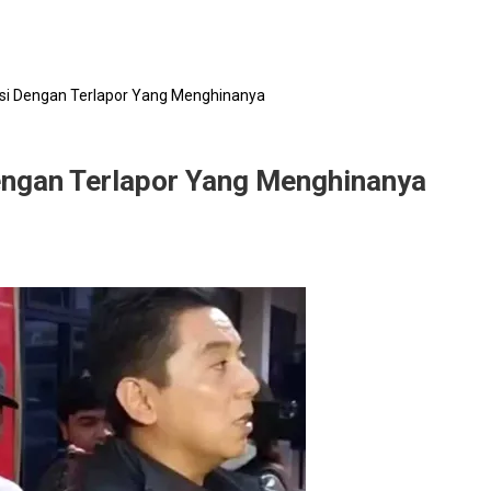
asi Dengan Terlapor Yang Menghinanya
engan Terlapor Yang Menghinanya
ik
l
si
an
por
hinanya