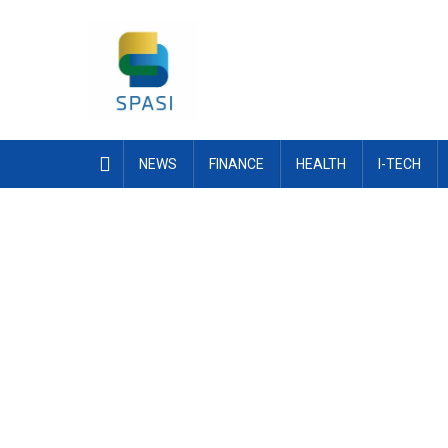
Skip
to
content
NEWS
FINANCE
HEALTH
I-TECH