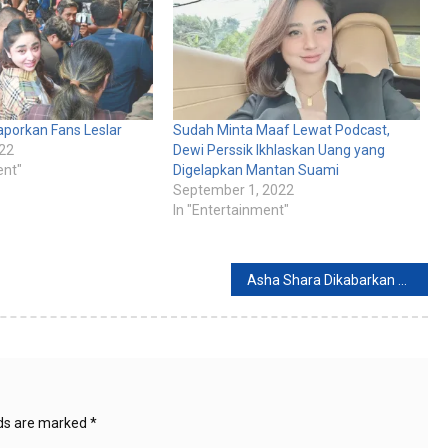
aporkan Fans Leslar
Sudah Minta Maaf Lewat Podcast,
022
Dewi Perssik Ikhlaskan Uang yang
ent"
Digelapkan Mantan Suami
September 1, 2022
In "Entertainment"
Asha Shara Dikabarkan Menikah Dengan Mantan Pacarnya
lds are marked
*