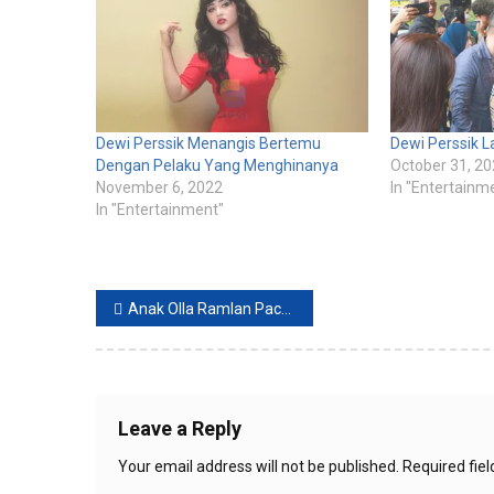
Dewi Perssik Menangis Bertemu
Dewi Perssik L
Dengan Pelaku Yang Menghinanya
October 31, 2
November 6, 2022
In "Entertainm
In "Entertainment"
Post
Anak Olla Ramlan Pacari Anak Nikita Mirzani
navigation
Leave a Reply
Your email address will not be published.
Required fie