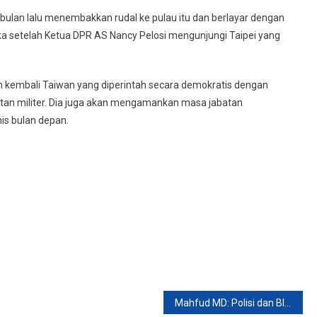
bulan lalu menembakkan rudal ke pulau itu dan berlayar dengan
eka setelah Ketua DPR AS Nancy Pelosi mengunjungi Taipei yang
an kembali Taiwan yang diperintah secara demokratis dengan
an militer. Dia juga akan mengamankan masa jabatan
is bulan depan.
Mahfud MD: Polisi dan BIN Sudah Berhasil Melacak Identitas Bjorka