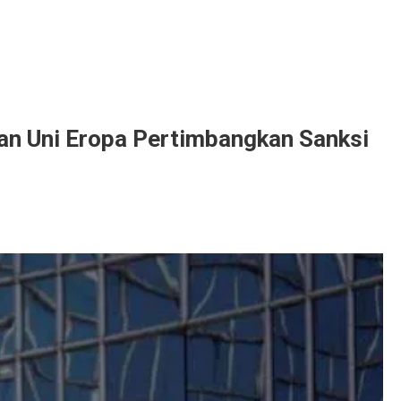
Dan Uni Eropa Pertimbangkan Sanksi
h
si
n,
a