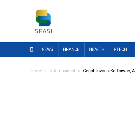
Skip
to
content
NEWS
FINANCE
HEALTH
I-TECH
Home
Internasional
Cegah Invansi Ke Taiwan, 