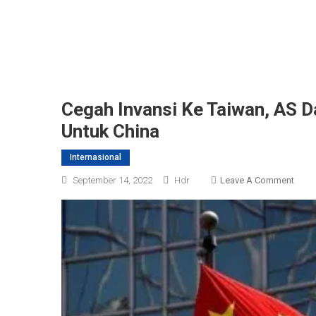
Cegah Invansi Ke Taiwan, AS 
Untuk China
Internasional
On
September 14, 2022
Hdr
Leave A Comment
Cega
Invan
Ke
Taiwa
AS
Dan
Uni
Erop