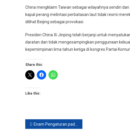
China mengklaim Taiwan sebagai wilayahnya sendiri dan 
kapal perang melintasi perbatasan laut tidak resmi mer
dilihat Beijing sebagai provokasi.
Presiden China Xi Jinping telah berjanji untuk menyatuk
daratan dan tidak mengesampingkan penggunaan kekuat
kepemimpinan lima tahun ketiga di kongres Partai Komun
Share this:
Like this:
Post
Enam Pengaturan pada iPhone yang Layak Diketahui Untuk Perlancar Pekerjaan