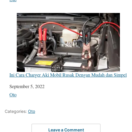
Ini Cara Charger Aki Mobil Rusak Dengan Mudah dan Simpel
Date
September 5, 2022
In relation to
Oto
Categories:
Oto
Leave a Comment