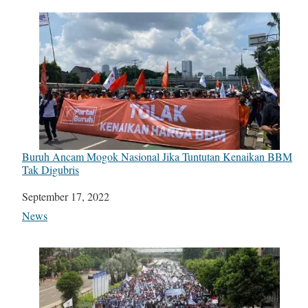
Buruh Ancam Mogok Nasional Jika Tuntutan Kenaikan BBM
Tak Digubris
Date
September 17, 2022
In relation to
News