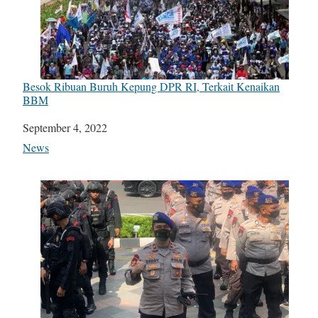
Besok Ribuan Buruh Kepung DPR RI, Terkait Kenaikan
BBM
Date
September 4, 2022
In relation to
News