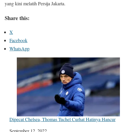
yang kini melatih Persija Jakarta.
Share this:
X
Facebook
WhatsApp
Dipecat Chelsea, Thomas Tuchel Curhat Hatinya Hancur
Date
September 12, 2022