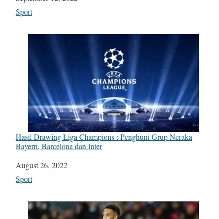
In relation to
Sport
Hasil Drawing Liga Champions : Penghuni Grup Neraka
Bayern, Barcelona dan Inter
Date
August 26, 2022
In relation to
Sport