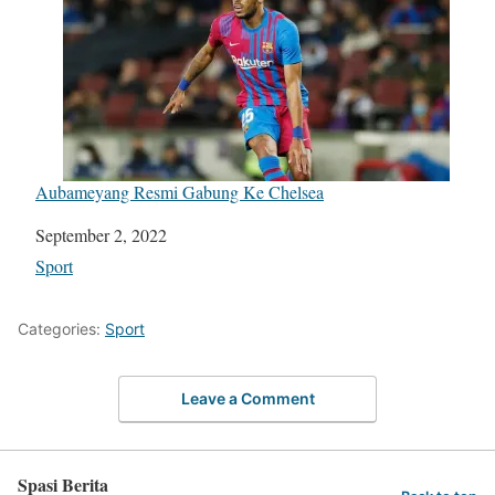
Aubameyang Resmi Gabung Ke Chelsea
Date
September 2, 2022
In relation to
Sport
Categories:
Sport
Leave a Comment
Spasi Berita