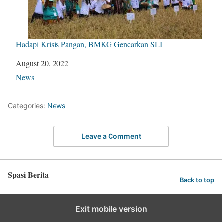
Hadapi Krisis Pangan, BMKG Gencarkan SLI
Date
August 20, 2022
In relation to
News
Categories:
News
Leave a Comment
Spasi Berita
Back to top
Exit mobile version