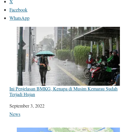
X
Facebook
WhatsApp
Ini Penjelasan BMKG, Kenapa di Musim Kemarau Sudah
Terjadi Hujan
Date
September 3, 2022
In relation to
News