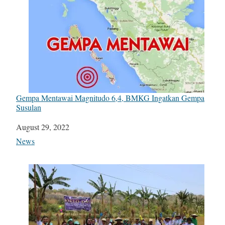
Gempa Mentawai Magnitudo 6,4, BMKG Ingatkan Gempa
Susulan
Date
August 29, 2022
In relation to
News