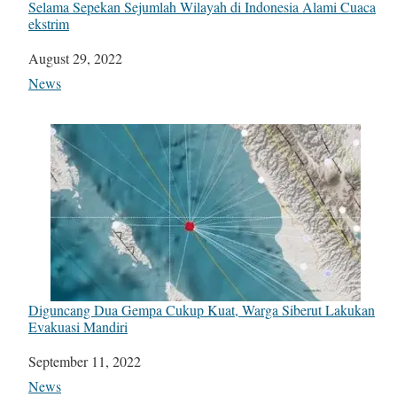
Selama Sepekan Sejumlah Wilayah di Indonesia Alami Cuaca
ekstrim
Date
August 29, 2022
In relation to
News
Diguncang Dua Gempa Cukup Kuat, Warga Siberut Lakukan
Evakuasi Mandiri
Date
September 11, 2022
In relation to
News