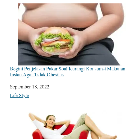
Begini Penjelasan Pakar Soal Kurangi Konsumsi Makanan
Instan Agar Tidak Obesitas
Date
September 18, 2022
In relation to
Life Style