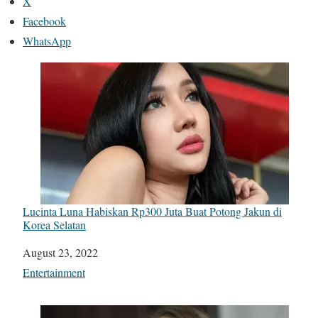
X
Facebook
WhatsApp
Lucinta Luna Habiskan Rp300 Juta Buat Potong Jakun di
Korea Selatan
Date
August 23, 2022
In relation to
Entertainment