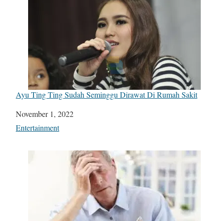
Ayu Ting Ting Sudah Seminggu Dirawat Di Rumah Sakit
Date
November 1, 2022
In relation to
Entertainment