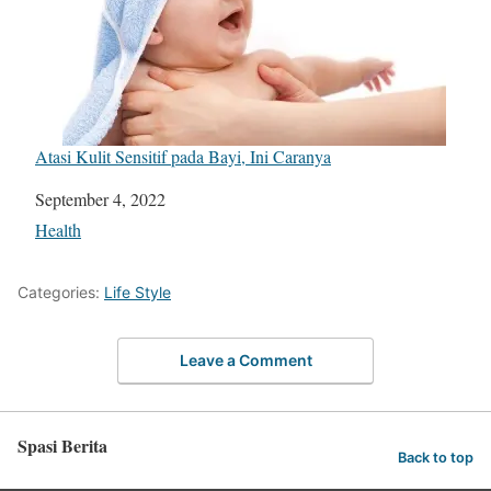
Atasi Kulit Sensitif pada Bayi, Ini Caranya
Date
September 4, 2022
In relation to
Health
Categories:
Life Style
Leave a Comment
Spasi Berita
Back to top