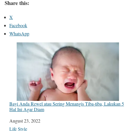
Share this:
X
Facebook
WhatsApp
Bayi Anda Rewel atau Sering Menangis Tiba-tiba, Lakukan 5
Hal Ini Agar Diam
Date
August 23, 2022
In relation to
Life Style