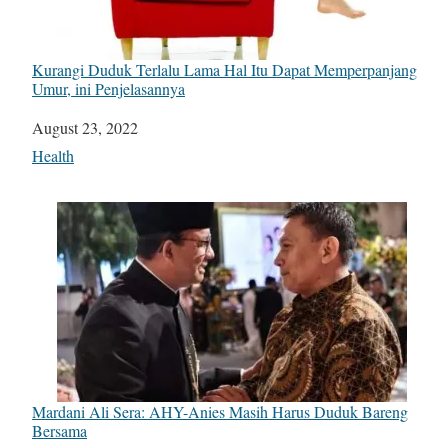
Kurangi Duduk Terlalu Lama Hal Itu Dapat Memperpanjang
Umur, ini Penjelasannya
Date
August 23, 2022
In relation to
Health
Mardani Ali Sera: AHY-Anies Masih Harus Duduk Bareng
Bersama