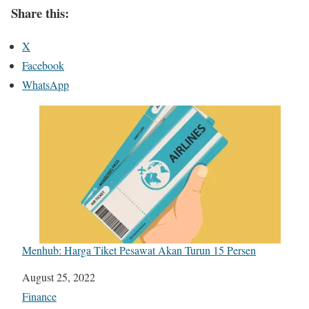
Share this:
X
Facebook
WhatsApp
Menhub: Harga Tiket Pesawat Akan Turun 15 Persen
Date
August 25, 2022
In relation to
Finance