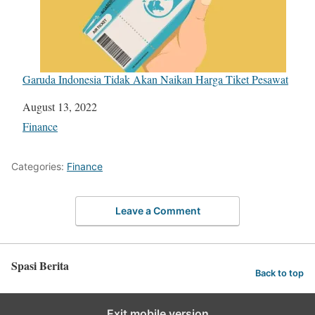
Garuda Indonesia Tidak Akan Naikan Harga Tiket Pesawat
Date
August 13, 2022
In relation to
Finance
Categories:
Finance
Leave a Comment
Spasi Berita
Back to top
Exit mobile version