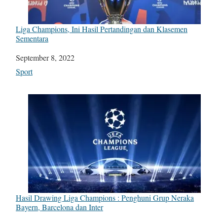
Liga Champions, Ini Hasil Pertandingan dan Klasemen
Sementara
Date
September 8, 2022
In relation to
Sport
Hasil Drawing Liga Champions : Penghuni Grup Neraka
Bayern, Barcelona dan Inter