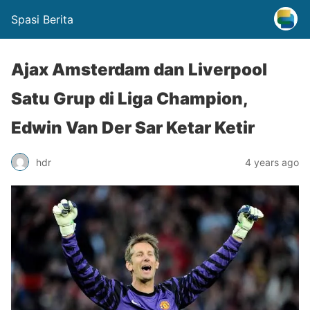
Spasi Berita
Ajax Amsterdam dan Liverpool
Satu Grup di Liga Champion,
Edwin Van Der Sar Ketar Ketir
hdr
4 years ago