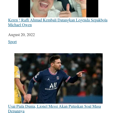
Keren ! Raffi Ahmad Kembali Datangkan Legenda Sepakbola
Michael Owen
Date
August 20, 2022
In relation to
Sport
Usai Piala Dunia, Lionel Messi Akan Putuskan Soal Masa
Depannya