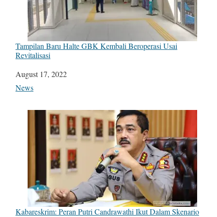
Tampilan Baru Halte GBK Kembali Beroperasi Usai
Revitalisasi
Date
August 17, 2022
In relation to
News
Kabareskrim: Peran Putri Candrawathi Ikut Dalam Skenario