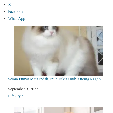
X
Facebook
WhatsApp
Selain Punya Mata Indah, Ini 5 Fakta Unik Kucing Ragdoll
Date
September 9, 2022
In relation to
Life Style