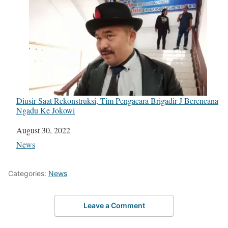
Diusir Saat Rekonstruksi, Tim Pengacara Brigadir J Berencana
Ngadu Ke Jokowi
Date
August 30, 2022
In relation to
News
Categories:
News
Leave a Comment