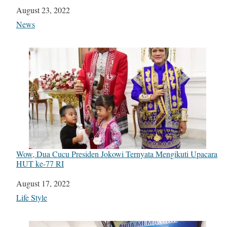
Date
August 23, 2022
In relation to
News
Wow, Dua Cucu Presiden Jokowi Ternyata Mengikuti Upacara
HUT ke-77 RI
Date
August 17, 2022
In relation to
Life Style